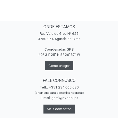
ONDE ESTAMOS
Rua Vale do Grou Nº 625
3750-064 Aguada de Cima
Coordenadas GPS
40º 31' 25'' N 8º 26' 37'' W
Como chegar
FALE CONNOSCO
Telf.: +351 234 660 030
(chamada para a rede fixa nacional)
E-mail:
geral@avedol.pt
Mais contactos