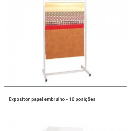
Expositor papel embrulho - 10 posições