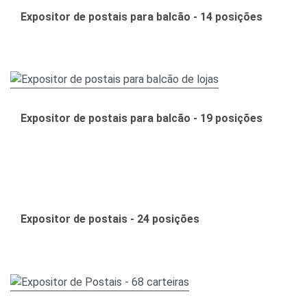
Expositor de postais para balcão - 14 posições
Expositor de postais para balcão - 19 posições
Expositor de postais - 24 posições