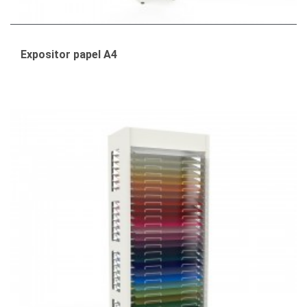
Expositor papel A4