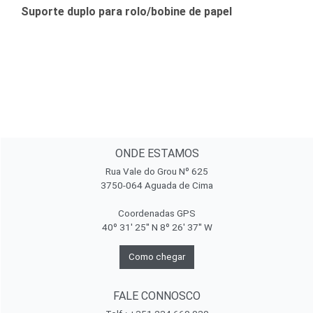
Suporte duplo para rolo/bobine de papel
ONDE ESTAMOS
Rua Vale do Grou Nº 625
3750-064 Aguada de Cima
Coordenadas GPS
40º 31' 25'' N 8º 26' 37'' W
Como chegar
FALE CONNOSCO