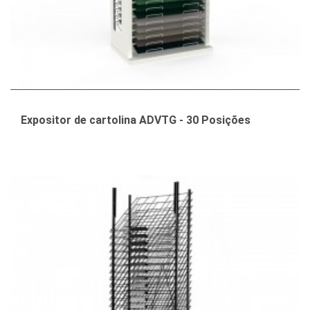
Expositor de cartolina ADVTG - 30 Posições