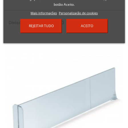
botão Aceito.
Mais informações
Personalização de cookies
Divisória arame H220/120
REJEITAR TUDO
ACEITO