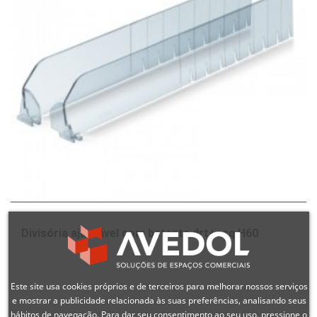
Divisória ajustável com batente drt+esq H60
Este site usa cookies próprios e de terceiros para melhorar nossos serviços
e mostrar a publicidade relacionada às suas preferências, analisando seus
hábitos de navegação. Para dar seu consentimento ao seu uso, pressione o