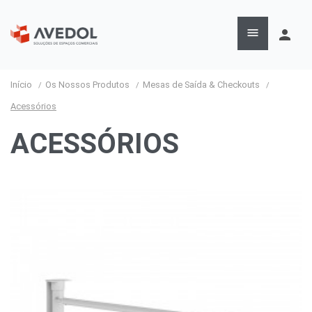

person
Início
Os Nossos Produtos
Mesas de Saída & Checkouts
Acessórios
ACESSÓRIOS