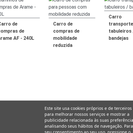
Carro
Carro de
Carro de
transport
compras de
compras de
tabuleiros 
arame AF - 240L
mobilidade
bandejas
reduzida
Este site usa cookies próprios e de terceiros
para melhorar nossos serviços e mostrar a
publicidade relacionada às suas preferência
analisando seus hábitos de navegação. Para
seu consentimento ao seu uso, pressione o