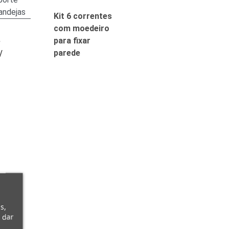
Kit 6 correntes
com moedeiro
para fixar
e
parede
/
s,
 dar