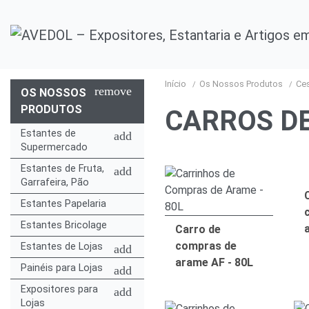
Início
Os Nossos Produtos
Ce
remove
OS NOSSOS
PRODUTOS
CARROS D
Estantes de
add
Supermercado
Estantes de Fruta,
add
Garrafeira, Pão
Estantes Papelaria
Estantes Bricolage
Carro de
compras de
Estantes de Lojas
add
arame AF - 80L
Painéis para Lojas
add
Expositores para
add
Lojas