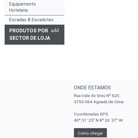
Equipamento
Hotelaria
Escadas & Escadotes
add
PRODUTOS POR
SECTOR DE LOJA
ONDE ESTAMOS
Rua Vale do Grou Nº 625
3750-064 Aguada de Cima
Coordenadas GPS
40º 31' 25'' N 8º 26' 37'' W
Como chegar