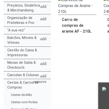
Preçários, Sinalética
add
& Merchandising
Organização de
add
Carro de
Prateleiras e Frio
compras de
"A sua vez"
arame AF - 210L
Balcões, Móveis &
add
Vitrines
Gestão do Caixa &
Impressoras
Mesas de Saída &
add
Checkouts
Cancelas & Colunas
add
remove
Cestas & Carros de
Compras
Cestas de Mão
Cestas com Rodas