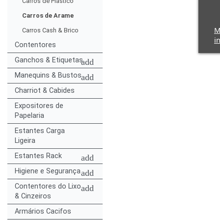
Carros de Plástico
Carros de Arame
M
Carros Cash & Brico
i
Contentores
Ganchos & Etiquetas
add
Manequins & Bustos
add
Charriot & Cabides
Expositores de
Papelaria
Estantes Carga
Ligeira
Estantes Rack
add
Higiene e Segurança
add
Contentores do Lixo
add
& Cinzeiros
Armários Cacifos