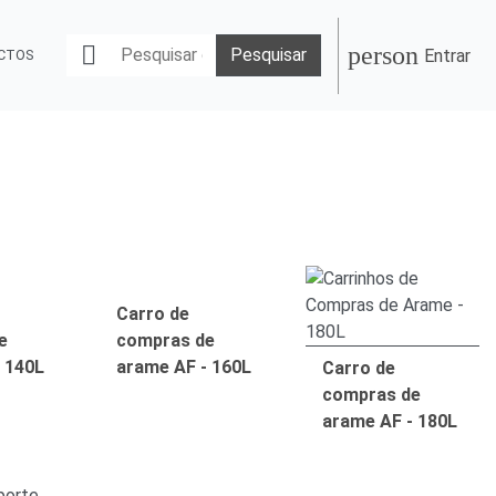
person

Pesquisar
Entrar
CTOS
Carro de
e
compras de
 140L
arame AF - 160L
Carro de
compras de
arame AF - 180L