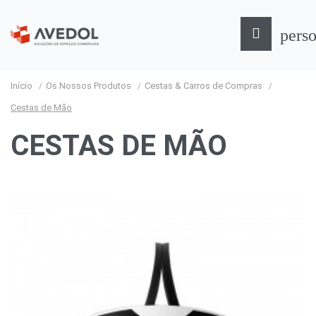

pers
Início
Os Nossos Produtos
Cestas & Carros de Compras
Cestas de Mão
CESTAS DE MÃO