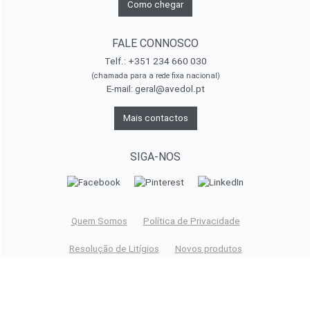
Como chegar
FALE CONNOSCO
Telf.: +351 234 660 030
(chamada para a rede fixa nacional)
E-mail:
geral@avedol.pt
Mais contactos
SIGA-NOS
Quem Somos
Política de Privacidade
Resolução de Litígios
Novos produtos
Contacte-nos