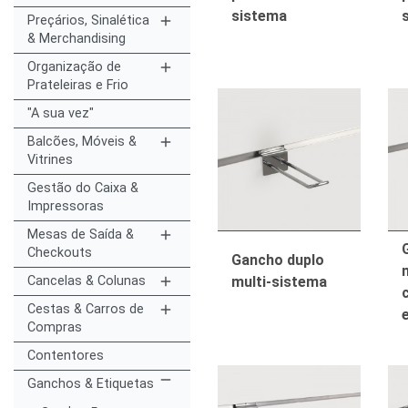
sistema
Preçários, Sinalética
add
& Merchandising
Organização de
add
Prateleiras e Frio
"A sua vez"
Balcões, Móveis &
add
Vitrines
Gestão do Caixa &
Impressoras
Mesas de Saída &
add
Checkouts
Gancho duplo
Cancelas & Colunas
add
multi-sistema
Cestas & Carros de
add
Compras
Contentores
remove
Ganchos & Etiquetas