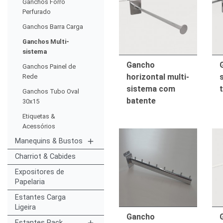
Ganchos Forro
Perfurado
Ganchos Barra Carga
Ganchos Multi-
sistema
Gancho
Ganchos Painel de
horizontal multi-
Rede
sistema com
Ganchos Tubo Oval
batente
30x15
Etiquetas &
Acessórios
Manequins & Bustos
add
Charriot & Cabides
Expositores de
Papelaria
Estantes Carga
Ligeira
Gancho
Estantes Rack