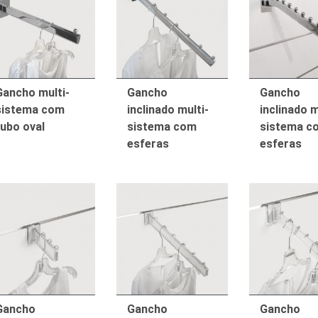
Gancho multi-
Gancho
Gancho
sistema com
inclinado multi-
inclinado m
tubo oval
sistema com
sistema c
esferas
esferas
Gancho
Gancho
Gancho