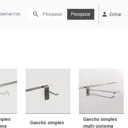
person

Pesquisar
Entrar
CONTACTOS
mples
Gancho simples
Gancho simples
ema
multi-sistema