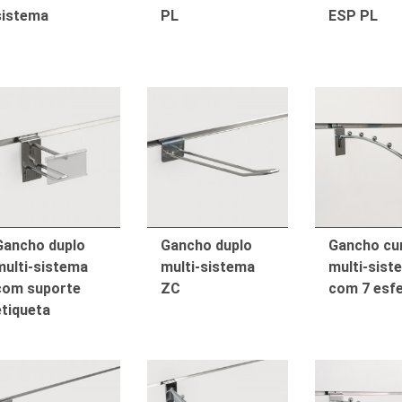
sistema
PL
ESP PL
Gancho duplo
Gancho duplo
Gancho cu
multi-sistema
multi-sistema
multi-sist
com suporte
ZC
com 7 esf
etiqueta