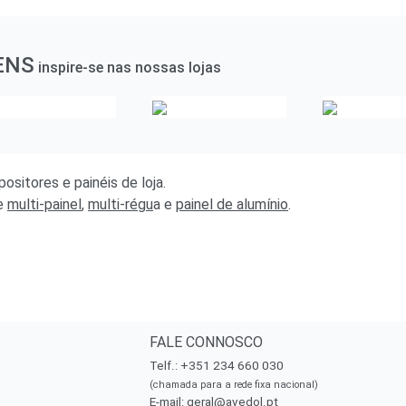
ENS
inspire-se nas nossas lojas
ositores e painéis de loja.
e
multi-painel
,
multi-régu
a
e
painel de alumínio
.
FALE CONNOSCO
Telf.: +351 234 660 030
(chamada para a rede fixa nacional)
E-mail:
geral@avedol.pt