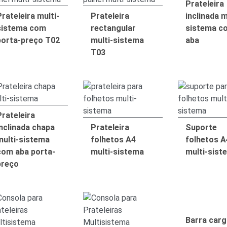
Prateleira
rateleira multi-
Prateleira
inclinada m
sistema com
rectangular
sistema c
porta-preço T02
multi-sistema
aba
T03
Prateleira
inclinada chapa
Prateleira
Suporte
multi-sistema
folhetos A4
folhetos A
com aba porta-
multi-sistema
multi-sist
preço
Barra carg