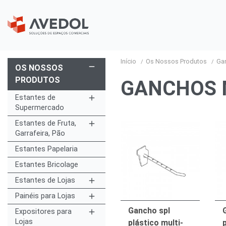
Início
Os Nossos Produtos
Ga
remove
OS NOSSOS
PRODUTOS
GANCHOS 
Estantes de
add
Supermercado
Estantes de Fruta,
add
Garrafeira, Pão
Estantes Papelaria
Estantes Bricolage
Estantes de Lojas
add
Painéis para Lojas
add
Gancho spl
Expositores para
add
Lojas
plástico multi-
p