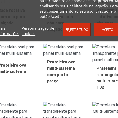
publicidade relacionada às suas preferência
analisando seus hábitos de navegação. Para
Base rotativa
Base dupla
Base tripla
seu consentimento ao seu uso, pressione o
botão Aceito.
com aba para
rotativa com
rotativa c
calçado
aba para
aba para
ais
Personalização de
calçado
calçado
REJEITAR TUDO
ACEITO
nformações
cookies
Prateleira oval
Prateleira oval
multi-sistema
Prateleira
multi-sistema
com porta-
rectangula
preço
multi-sist
T02