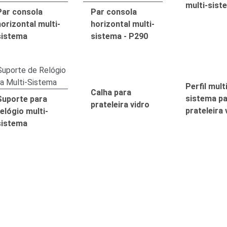
multi-sist
Par consola
Par consola
horizontal multi-
horizontal multi-
sistema
sistema - P290
Perfil mult
Calha para
sistema p
Suporte para
prateleira vidro
prateleira 
elógio multi-
sistema