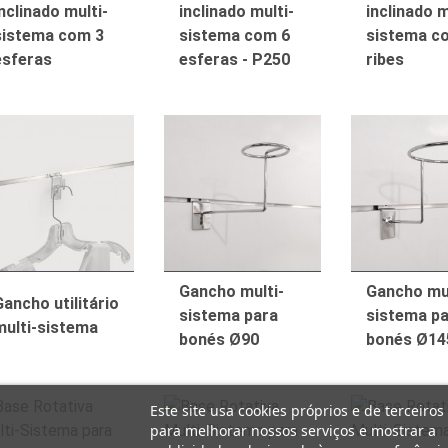
nclinado multi-
inclinado multi-
inclinado m
sistema com 3
sistema com 6
sistema c
esferas
esferas - P250
ribes
Gancho multi-
Gancho mul
Gancho utilitário
sistema para
sistema p
multi-sistema
bonés Ø90
bonés Ø14
Este site usa cookies próprios e de terceiros
para melhorar nossos serviços e mostrar a