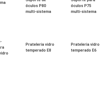
ema
óculos P80
óculos P75
multi-sistema
multi-sistema
i-
Prateleria vidro
Prateleria vidro
ara
temperado E8
temperado E6
vidro