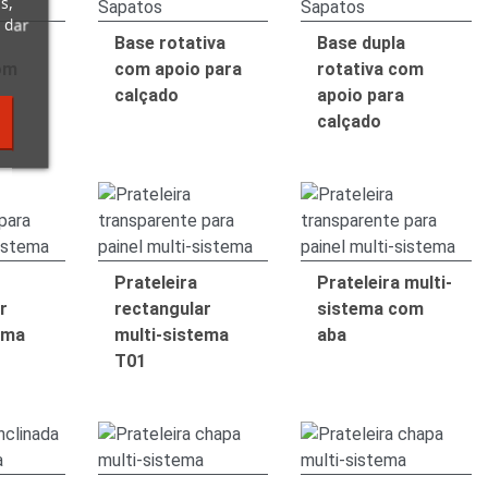
s,
 dar
Base rotativa
Base dupla
om
com apoio para
rotativa com
calçado
apoio para
calçado
Prateleira
Prateleira multi-
r
rectangular
sistema com
ema
multi-sistema
aba
T01