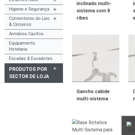
add
inclinado multi-
i
Higiene e Segurança
add
sistema com 8
ribes
Contentores do Lixo
add
& Cinzeiros
Armários Cacifos
Equipamento
Hotelaria
Escadas & Escadotes
add
PRODUTOS POR
SECTOR DE LOJA
Gancho cabide
multi-sistema