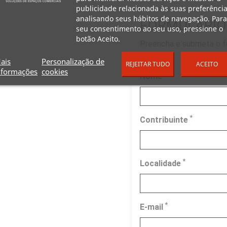
publicidade relacionada às suas preferência
analisando seus hábitos de navegação. Para
FORMULÁRIO
seu consentimento ao seu uso, pressione o
botão Aceito.
Preencha e submeta o fo
possível.
ais
Personalização de
REJEITAR TUDO
ACEITO
nformações
cookies
*
Nome
*
Contribuinte
*
Localidade
*
E-mail