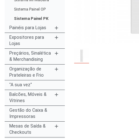
Sistema Painel OP
Sistema Painel PK
Painéis para Lojas
add
Expositores para
add
Lojas
Preçários, Sinalética
add
& Merchandising
Organização de
add
Prateleiras e Frio
"A sua vez"
Balcões, Móveis &
add
Vitrines
Gestão do Caixa &
Impressoras
Mesas de Saída &
add
Checkouts