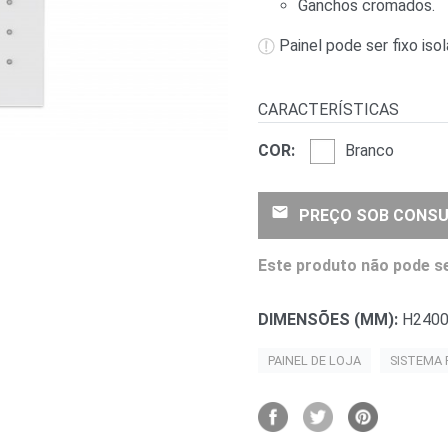
Ganchos cromados.
Painel pode ser fixo iso
CARACTERÍSTICAS
COR:
Branco
email
PREÇO SOB CONSU
Este produto não pode se
DIMENSÕES (MM):
H2400
PAINEL DE LOJA
SISTEMA 