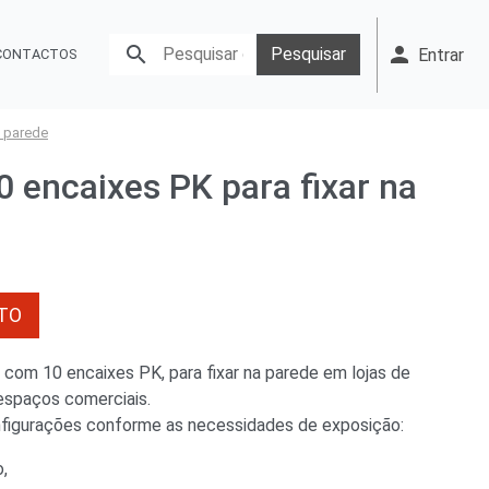
person

Pesquisar
Entrar
CONTACTOS
a parede
0 encaixes PK para fixar na
TO
 com 10 encaixes PK, para fixar na parede em lojas de
 espaços comerciais.
nfigurações conforme as necessidades de exposição:
o,