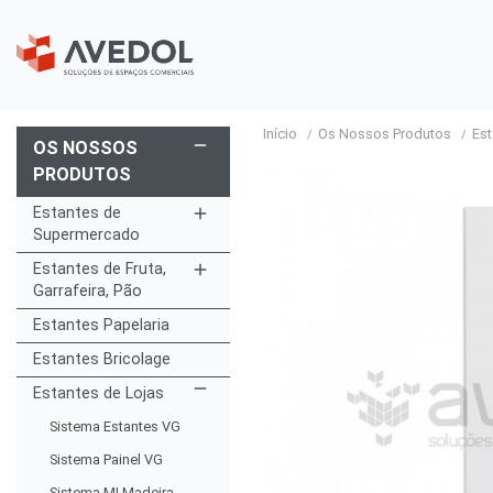
Início
Os Nossos Produtos
Est
remove
OS NOSSOS
PRODUTOS
Estantes de
add
Supermercado
Estantes de Fruta,
add
Garrafeira, Pão
Estantes Papelaria
Estantes Bricolage
remove
Estantes de Lojas
Sistema Estantes VG
Sistema Painel VG
Sistema MI Madeira