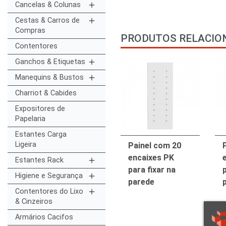
Cancelas & Colunas
add
Cestas & Carros de
add
Compras
PRODUTOS RELACIO
Contentores
Ganchos & Etiquetas
add
Manequins & Bustos
add
Charriot & Cabides
Expositores de
Papelaria
Estantes Carga
Ligeira
Painel com 20
encaixes PK
Estantes Rack
add
para fixar na
p
Higiene e Segurança
add
parede
Contentores do Lixo
add
& Cinzeiros
Armários Cacifos