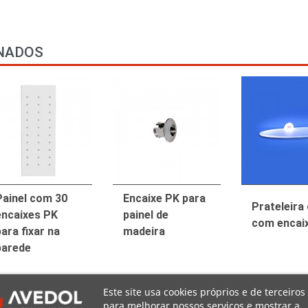
NADOS
Painel com 30
Encaixe PK para
Prateleira 
encaixes PK
painel de
com encai
ara fixar na
madeira
parede
Este site usa cookies próprios e de terceiros
para melhorar nossos serviços e mostrar a