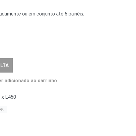
ladamente ou em conjunto até 5 painéis.
LTA
r adicionado ao carrinho
 x L450
PK