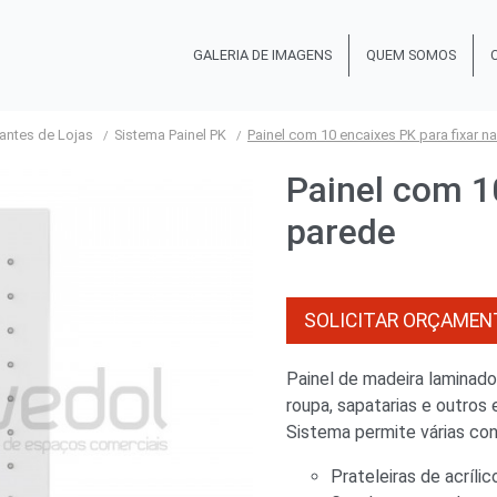
GALERIA DE IMAGENS
QUEM SOMOS
antes de Lojas
Sistema Painel PK
Painel com 10 encaixes PK para fixar n
Painel com 1
parede
SOLICITAR ORÇAMEN
Painel de madeira laminado
roupa, sapatarias e outros
Sistema permite várias co
Prateleiras de acrílic