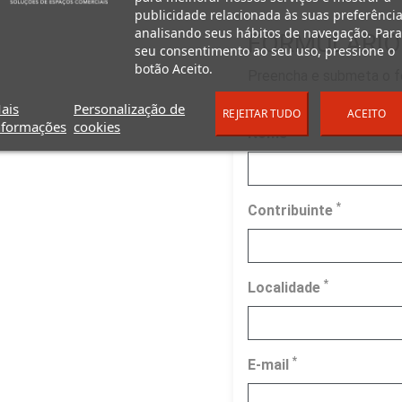
publicidade relacionada às suas preferência
analisando seus hábitos de navegação. Para
FORMULÁRIO
seu consentimento ao seu uso, pressione o
botão Aceito.
Preencha e submeta o fo
possível.
ais
Personalização de
REJEITAR TUDO
ACEITO
nformações
cookies
*
Nome
*
Contribuinte
*
Localidade
*
E-mail