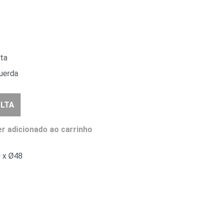
ita
querda
LTA
r adicionado ao carrinho
 x Ø48