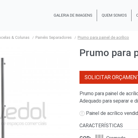
GALERIA DE IMAGENS
QUEM SOMOS
ncelas & Colunas
Painéis Separadores
Prumo para painel de acrílico
Prumo para pa
SOLICITAR ORÇAMEN
Prumo para painel de acríli
Adequado para separar e di
Painel de acrílico
vendid
CARACTERÍSTICAS