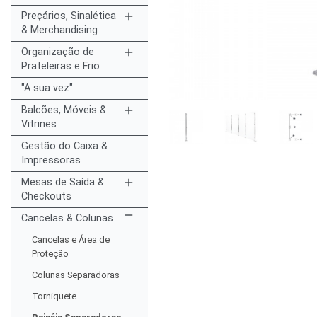
Preçários, Sinalética
add
& Merchandising
Organização de
add
Prateleiras e Frio
"A sua vez"
Balcões, Móveis &
add
Vitrines
Gestão do Caixa &
Impressoras
Mesas de Saída &
add
Checkouts
remove
Cancelas & Colunas
Cancelas e Área de
Proteção
Colunas Separadoras
Torniquete