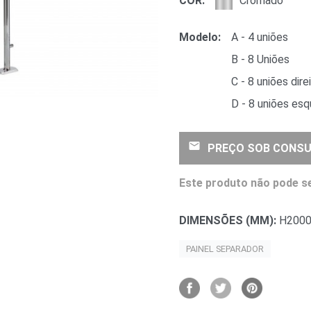
COR:
Cromado
Modelo:
A - 4 uniões
B - 8 Uniões
C - 8 uniões dire
D - 8 uniões es
email
PREÇO SOB CONSU
Este produto não pode se
DIMENSÕES (MM):
H2000
PAINEL SEPARADOR