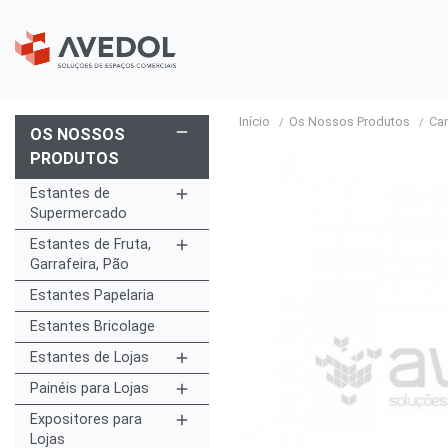
Início
Os Nossos Produtos
Ca
remove
OS NOSSOS
PRODUTOS
Estantes de
add
Supermercado
Estantes de Fruta,
add
Garrafeira, Pão
Estantes Papelaria
Estantes Bricolage
Estantes de Lojas
add
Painéis para Lojas
add
Expositores para
add
Lojas