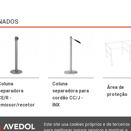
NADOS
Coluna
Coluna
Área de
separadora
separadora para
proteção
CE/R -
cordão CC/J -
emissor/recetor
INX
Este site usa cookies próprios e de terceiros
para melhorar nossos serviços e mostrar a