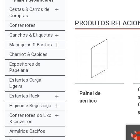
Painéis Separadores
Cestas & Carros de
add
Compras
PRODUTOS RELACIO
Contentores
Ganchos & Etiquetas
add
Manequins & Bustos
add
Charriot & Cabides
Expositores de
Papelaria
Estantes Carga
Ligeira
Painel de
Estantes Rack
add
acrílico
Higiene e Segurança
add
Contentores do Lixo
add
& Cinzeiros
Armários Cacifos