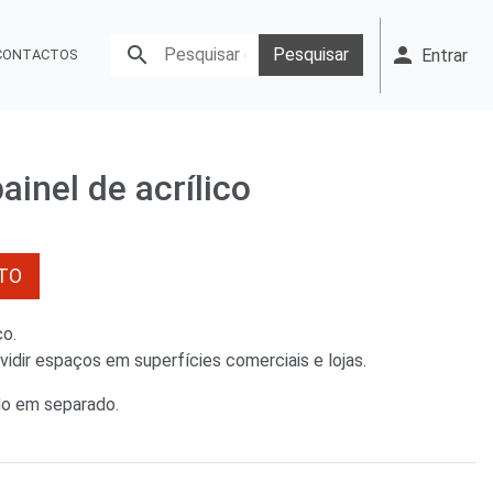
person

Pesquisar
Entrar
CONTACTOS
inel de acrílico
TO
co.
vidir espaços em superfícies comerciais e lojas.
o em separado.