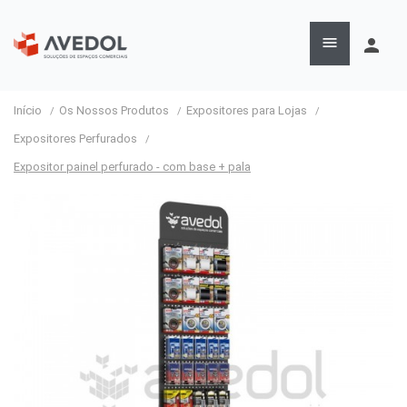

person
Início
Os Nossos Produtos
Expositores para Lojas
Expositores Perfurados
Expositor painel perfurado - com base + pala