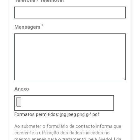
Telefone / Telemóvel
*
Mensagem
Anexo
Formatos permitidos: jpg jpeg png gif pdf
Ao submeter o formulário de contacto informa que
consente a utilização dos dados indicados no
mesmo apenas para o tratamento, pela Avedol, Lda.,