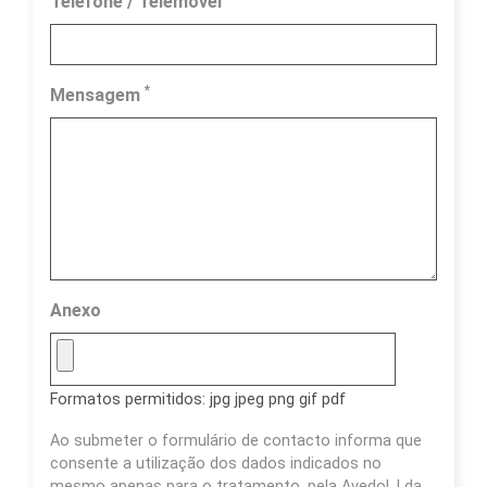
Telefone / Telemóvel
*
Mensagem
Anexo
Formatos permitidos: jpg jpeg png gif pdf
Ao submeter o formulário de contacto informa que
consente a utilização dos dados indicados no
mesmo apenas para o tratamento, pela Avedol, Lda.,