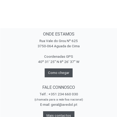
ONDE ESTAMOS
Rua Vale do Grou Nº 625
3750-064 Aguada de Cima
Coordenadas GPS
40º 31' 25'' N 8º 26' 37'' W
Como chegar
FALE CONNOSCO
Telf.: +351 234 660 030
(chamada para a rede fixa nacional)
E-mail:
geral@avedol.pt
Mais contactos