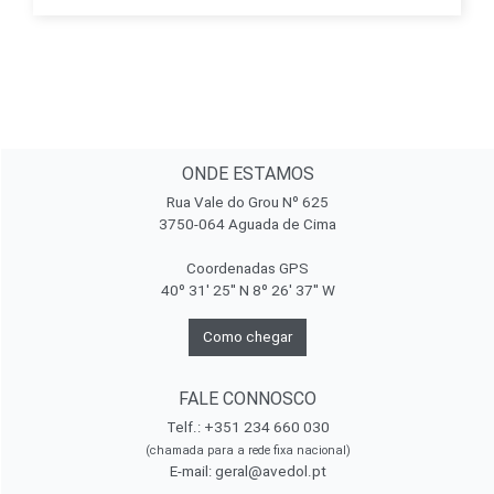
ONDE ESTAMOS
Rua Vale do Grou Nº 625
3750-064 Aguada de Cima
Coordenadas GPS
40º 31' 25'' N 8º 26' 37'' W
Como chegar
FALE CONNOSCO
Telf.: +351 234 660 030
(chamada para a rede fixa nacional)
E-mail:
geral@avedol.pt