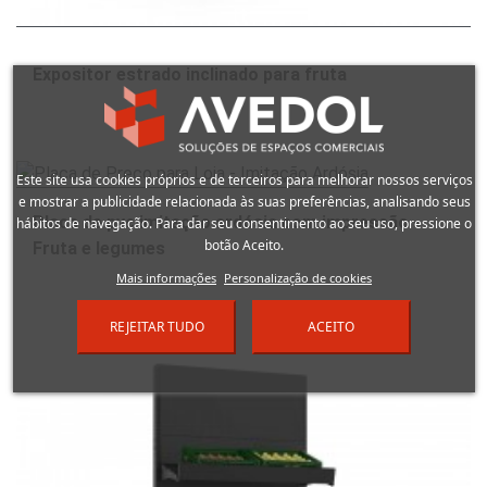
Expositor estrado inclinado para fruta
Este site usa cookies próprios e de terceiros para melhorar nossos serviços
e mostrar a publicidade relacionada às suas preferências, analisando seus
Placa de pvc imitação ardósia com impressão -
hábitos de navegação. Para dar seu consentimento ao seu uso, pressione o
botão Aceito.
Fruta e legumes
Mais informações
Personalização de cookies
REJEITAR TUDO
ACEITO