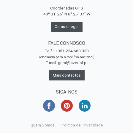
Coordenadas GPS
40º 31' 25'' N 8º 26' 37'' W
Como chegar
FALE CONNOSCO
Telf.: +351 234 660 030
(chamada para a rede fixa nacional)
E-mail:
geral@avedol.pt
Mais contactos
SIGA-NOS
Quem Somos
Política de Privacidade