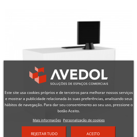
Este site usa cookies próprios e de terceiros para melhorar nossos serviços
e mostrar a publicidade relacionada às suas preferências, analisando seus
hábitos de navegação. Para dar seu consentimento ao seu uso, pressione o
botão Aceito.
Mais informações
Personalização de cookies
REJEITAR TUDO
ACEITO