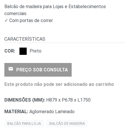
Balcão de madeira para Lojas e Estabelecimentos
comerciais.
✓ Com portas de correr.
CARACTERÍSTICAS
COR:
Preto
email
PREÇO SOB CONSULTA
Este produto não pode ser adicionado ao carrinho
DIMENSÕES (MM):
H879 x P678 x L1750
MATERIAL:
Aglomerado Laminado
BALCÃO PARA LOJA
BALCÃO DE MADEIRA