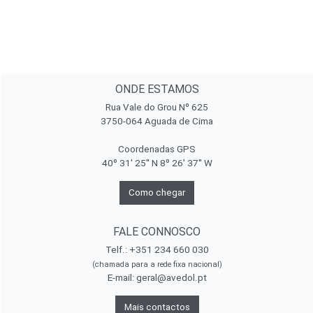
ONDE ESTAMOS
Rua Vale do Grou Nº 625
3750-064 Aguada de Cima
Coordenadas GPS
40º 31' 25'' N 8º 26' 37'' W
Como chegar
FALE CONNOSCO
Telf.: +351 234 660 030
(chamada para a rede fixa nacional)
E-mail:
geral@avedol.pt
Mais contactos