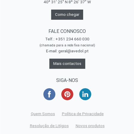
40º 31' 25'' N 8º 26' 37'' W
Como chegar
FALE CONNOSCO
Telf.: +351 234 660 030
(chamada para a rede fixa nacional)
E-mail:
geral@avedol.pt
Mais contactos
SIGA-NOS
Quem Somos
Política de Privacidade
Resolução de Litígios
Novos produtos